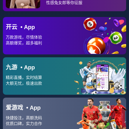
但这场比赛之所以“唯一”，不在于它有多么激烈，而在于它揭示
了足球的本质：在绝对的压力面前，技术可以被量化，数据可
以被记录，唯有那颗“在绝境中敢于承担责任的心”无法复制。
奇才生死战：当“必须赢”成为唯
一的路
数千公里外,奇才队正站在悬崖边上，对阵北京队，这是一场“赢
或回家”的生死战，常规赛交锋中，北京队凭借内线双塔与经验
老到的控卫对奇才完成了双杀，舆论普遍认为，奇才的前景渺
茫，体育的魅力恰恰在于，数据无法定义人的意志。
比赛前夜,奇才队更衣室里的气氛凝重到让人窒息，没有豪言壮
语，没有战术板的疯狂画写——主教练只说了一句话：“这场比
赛，你会成为一部分人一生记住的人。”比赛开打后，奇才队拿
出了与常规赛截然不同的强度，他们不再依赖单一的进攻点，
而是用全员轮转换防锁死北京队的外线投射；进攻端，内线大