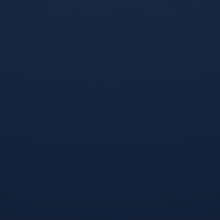
的姿态，在情感上是相通的：他们都明白，历史不会给你第二
次机会去弥补错过的勇气，当你知道“只有这一次”时，你所迸发
出的力量，会像核裂变一样，爆发出超越常态的、几乎神性的
光芒。
唯一的今夜，永恒的回响
当欧冠的烟花在夜空绽放,当奇才队的更衣室里响起嘶哑的庆祝
声，这两个看似互不相干的世界，因为“唯一”二字而被赋予同等
的重量，对于观者而言，这一夜的多屏切换，不仅是体育内容
的丰富，更是一场关于“在极限时刻，人类到底能爆发出多少能
量”的集体见证。
也许多年以后,人们不再记得具体的比分，但他们一定会记住：
在那个夜晚，有两群人，在两块完全不同的场地上，用同一种
孤注一掷的方式，写下了属于自己的“唯一”，而这，正是体育赐
予人类最动人的礼物——提醒我们，生命不必复制平庸，只需在
关键的时刻，活成不可替代的版本。