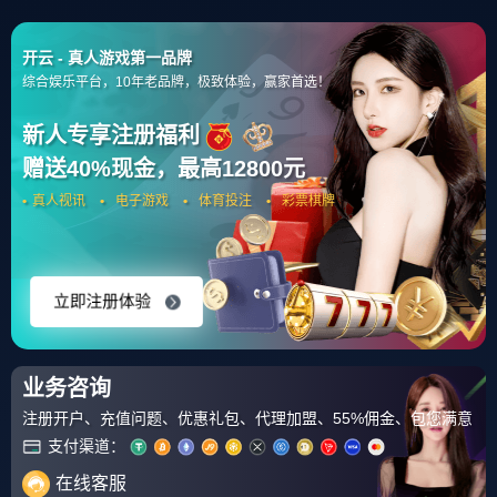
首页
世界杯专题
文章正文
2026-05-29
开云平台-唯一之战，当欧冠决赛的星光照亮
奇才与北京的生死终章
在竞技体育的浩瀚星河中,有些比赛注定被铭记——不是因为它
们有多完美，而是因为它们“唯一”，2025年的这个夜晚，当欧
冠决赛的烽火与CBA奇才队对北京队的生死战交织在同一时