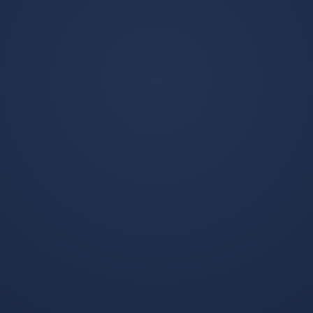
赛陷入僵持，瑞士的铁桶阵看似无懈可击，贝林厄姆在弧顶外背身接球，陷
入禁区唯一一道稍纵即逝的空隙，那记传球，弧度、力道与时机皆臻化境
谨防守，被一束来自未来的灵光洞穿。