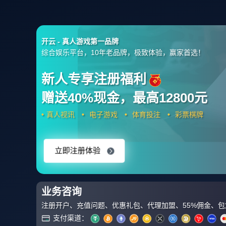
首页
世界杯专题
文章正文