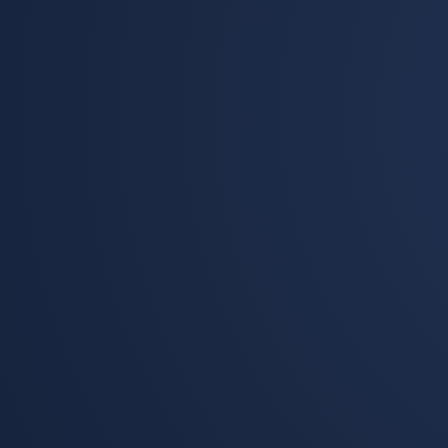
决定性的瞬间,来自一次并非绝对机会的创造，比
权，而是以一个极富想象力的半转身搓传，将球送
友，助攻后者一蹴而就，这一刻，瑞士军刀般的严