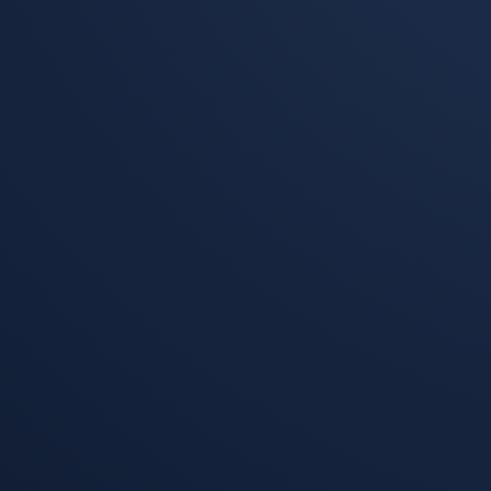
这场胜利的“唯一性”，远不止于三分，它是一场
位，他的“带队取胜”，核心不在于进球数据，而
更是时间加诸于年轻球员的质疑。
终场哨响,比分定格，克罗地亚的狂想曲或许在此
体意志，遇上一颗敢于定义比赛、改写剧本的非凡之
在足球的宏大交响中，有时，一位天才的独奏便足