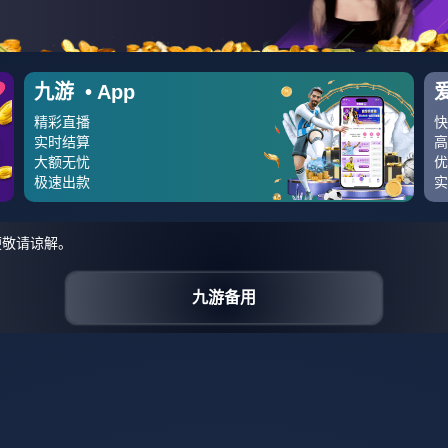
载-当狂想曲遇上军刀，贝林厄姆的独奏如何
决注定被赋予超越比分的重量，克罗地亚，这支奏着狂想曲、用棋盘格纹书
莫德里奇大师终章的余韵，而是一位英格兰少年在中欧腹地写下的宣言：
代余威尚存，瑞士的团队纪律闻名遐迩，但足球从不只信奉过往的勋章，当
一种沉静而磅礴的空间统治力，瑞士人精心编织的拦截网，在他举重若轻
，落下看似从容却致命的子。