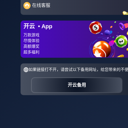
开云体育下
在多瑙河与阿尔卑斯山交汇的足球版图上,有些对
刀，再度狭路相逢，然而这一次，故事的焦点并非
瑞士人固若金汤的防线。
赛前,天平似乎微微倾向经验，克罗地亚的黄金一
延伸地带，他的存在感并非依靠频繁的炫技，而是
他像一位年轻的棋手，在对手最擅长的秩序棋盘上