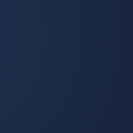
入两人包夹，电光石火间，他没有选择回传保全球
，仿佛用足球丈量了空间，精准地找到了前插的队