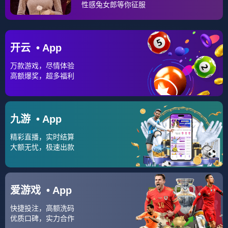
而他的队友们确实站了出来,斯宾塞·丁威迪在第三节末段连续命
中两记关键三分，将分差缩小；雷吉·布洛克在防守端死死缠住
布克，让这位太阳头号得分手在第四节仅得6分。
克莱·汤普森的末节奇迹
如果说独行侠的胜利是团队的胜利,那么克莱·汤普森在第四节的
表演则是个人的传奇。